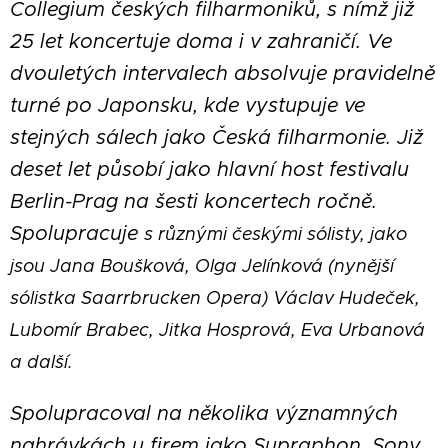
Collegium českých filharmoniků, s nímž již
25 let koncertuje doma i v zahraničí. Ve
dvouletých intervalech absolvuje pravidelně
turné po Japonsku, kde vystupuje ve
stejných sálech jako Česká filharmonie. Již
deset let působí jako hlavní host festivalu
Berlin-Prag na šesti koncertech ročně.
Spolupracuje
s různými českými sólisty, jako
jsou Jana Boušková, Olga Jelínková (nynější
sólistka Saarrbrucken Opera) Václav Hudeček,
Lubomír Brabec, Jitka Hosprová, Eva Urbanová
a další.
Spolupracoval na několika významných
nahrávkách u firem jako Supraphon, Sony,