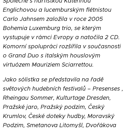
Společně s harfistkou Kateřinou
Englichovou a lucemburským flétnistou
Carlo Jahnsem založila v roce 2005
Bohemia Luxemburg trio, se kterým
vystupuje v rámci Evropy a natočila 2 CD.
Komorní spolupráci rozšířila v současnosti
o Grand Duo s italským houslovým
virtuózem Mauriziem Sciarrettou.
Jako sólistka se představila na řadě
světových hudebních festivalů – Presenses ,
Rheingau Sommer, Kulturtage Dresden,
Pražské jaro, Pražský podzim, Český
Krumlov, České doteky hudby, Moravský
Podzim, Smetanova Litomyšl, Dvořákova