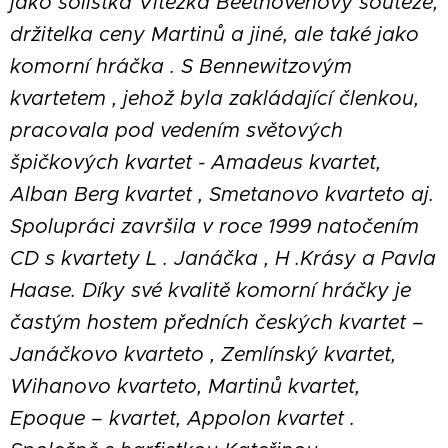
jako sólistka Vítězka Beethovenovy soutěže,
držitelka ceny Martinů a jiné, ale také jako
komorní hráčka . S Bennewitzovým
kvartetem , jehož byla zakládající členkou,
pracovala pod vedením světových
špičkových kvartet - Amadeus kvartet,
Alban Berg kvartet , Smetanovo kvarteto aj.
Spolupráci završila v roce 1999 natočením
CD s kvartety L . Janáčka , H .Krásy a Pavla
Haase. Díky své kvalitě komorní hráčky je
častým hostem předních českých kvartet –
Janáčkovo
kvarteto , Zemlínský kvartet,
Wihanovo kvarteto, Martinů kvartet,
Epoque – kvartet, Appolon kvartet .