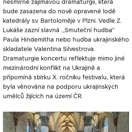
nesmírně zajímavou dramaturgii, která
bude zasazena do nově opravené lodě
katedrály sv. Bartoloměje v Plzni. Vedle Z.
Lukáše zazní slavná ,,Smuteční hudba"
Paula Hindemitha nebo hudba ukrajinského
skladatele Valentina Silvestrova.
Dramaturgie koncertu reflektuje mimo jiné
mezinárodní konflikt na Ukrajině a
připomíná sbírku X. ročníku festivalu, která
byla věnována na podporu ukrajinských
umělců žijících na území ČR.