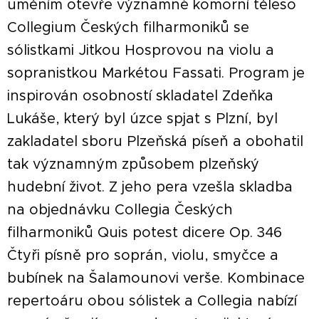
uměním otevře významné komorní těleso
Collegium Českých filharmoniků se
sólistkami Jitkou Hosprovou na violu a
sopranistkou Markétou Fassati. Program je
inspirován osobností skladatel Zdeňka
Lukáše, který byl úzce spjat s Plzní, byl
zakladatel sboru Plzeňská píseň a obohatil
tak významným způsobem plzeňský
hudební život. Z jeho pera vzešla skladba
na objednávku Collegia Českých
filharmoniků Quis potest dicere Op. 346
Čtyři písně pro soprán, violu, smyčce a
bubínek na Šalamounovi verše. Kombinace
repertoáru obou sólistek a Collegia nabízí