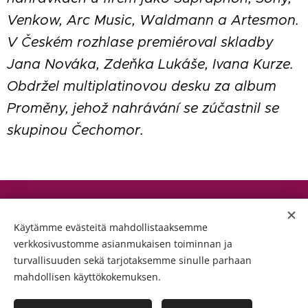
Venkow, Arc Music, Waldmann a Artesmon.
V Českém rozhlase premiéroval skladby
Jana Nováka, Zdeňka Lukáše, Ivana Kurze.
Obdržel multiplatinovou desku za album
Proměny, jehož nahrávání se zúčastnil se
skupinou Čechomor
.
© Copyright 2023 Prochazky Uměním, z. s. All rights
reserved.
Käytämme evästeitä mahdollistaaksemme
verkkosivustomme asianmukaisen toiminnan ja
turvallisuuden sekä tarjotaksemme sinulle parhaan
Vytvořeno Česká umělecká agentura REART
mahdollisen käyttökokemuksen.
© Copyright 2023. All rights reserved. .
Evästeet