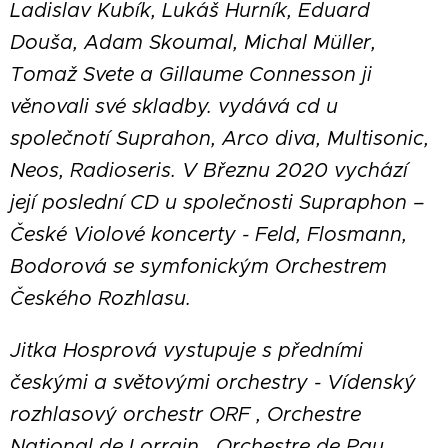
Ladislav Kubík, Lukáš Hurník, Eduard
Douša, Adam Skoumal, Michal Müller,
Tomaž Svete a Gillaume Connesson ji
věnovali své skladby. vydává cd u
společnotí Suprahon, Arco diva, Multisonic,
Neos, Radioseris. V Březnu 2020 vychází
její poslední CD u společnosti Supraphon –
České Violové koncerty - Feld, Flosmann,
Bodorová se symfonickým Orchestrem
Českého Rozhlasu.
Jitka Hosprová vystupuje s předními
českými a světovými orchestry - Vídenský
rozhlasový orchestr ORF , Orchestre
National de Lorrain , Orchestre de Pau ,