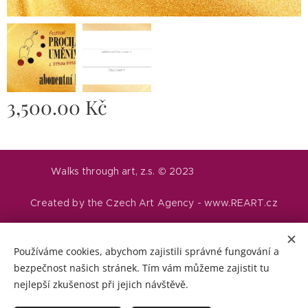
3,500.00
Kč
Walks through art, z.s. © 2023
Created by the Czech Art Agency - www.REART.cz
Cookies
Používáme cookies, abychom zajistili správné fungování a
Languages
bezpečnost našich stránek. Tím vám můžeme zajistit tu
Čeština
English
Deutsch
Italiano
Русский
Suomi
nejlepší zkušenost při jejich návštěvě.
Français