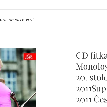
 nation survives!
CD Jitk
Monolog
20. stol
2011Sup
2011 Če