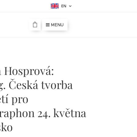
EN
MENU
a Hosprová:
. Česká tvorba
etí pro
raphon 24. května
sko