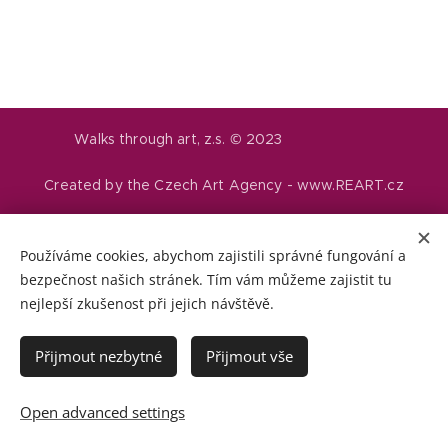
Walks through art, z.s. © 2023
Created by the Czech Art Agency - www.REART.cz
Cookies
Používáme cookies, abychom zajistili správné fungování a
Languages
bezpečnost našich stránek. Tím vám můžeme zajistit tu
Čeština
English
Deutsch
Italiano
Русский
Suomi
nejlepší zkušenost při jejich návštěvě.
Français
Přijmout nezbytné
Přijmout vše
Add to cart
Open advanced settings