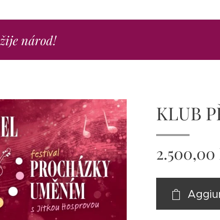
ežije národ!
KLUB P
2.500,00
Aggiun