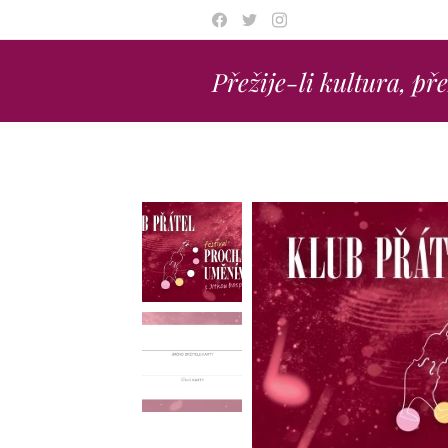
Přežije-li kultura, př