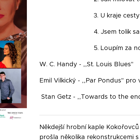
3. U kraje cest
4. Jsem tolik sa
5. Loupím za no
W. C. Handy - ,,St. Louis Blues''
Emil Vilkický - ,,Par Pondus'' pro 
Stan Getz - ,,Towards to the end'
Někdejší hrobní kaple Kokořovců
prošla několika rekonstrukcemi s