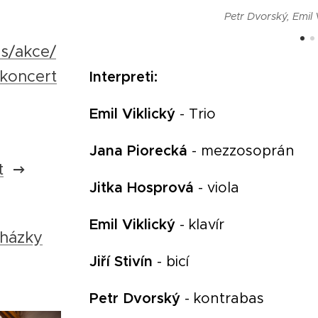
Petr Dvorský, Emil Vi
s/akce/
koncert
Interpreti:
Emil Viklický
- Trio
Jana Piorecká
- mezzosoprán
t
Jitka Hosprová
- viola
Emil Viklický
- klavír
cházky
Jiří Stivín
- bicí
Petr Dvorský
- kontrabas