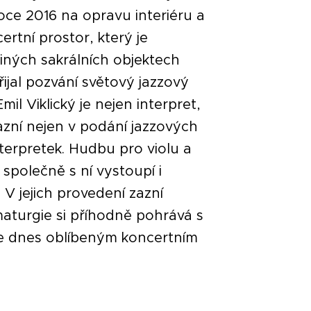
roce 2016 na opravu interiéru a
ertní prostor, který je
jiných sakrálních objektech
ijal pozvání světový jazzový
Emil Viklický je nejen interpret,
azní nejen v podání jazzových
nterpretek. Hudbu pro violu a
 společně s ní vystoupí i
V jejich provedení zazní
maturgie si příhodně pohrává s
je dnes oblíbeným koncertním