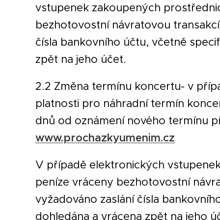
vstupenek zakoupených prostřednic
bezhotovostní návratovou transakcí
čísla bankovního účtu, včetně speci
zpět na jeho účet.
2.2 Změna termínu koncertu- v příp
platnosti pro náhradní termín konce
dnů od oznámení nového termínu př
www.prochazkyumenim.cz
V případě elektronických vstupene
peníze vráceny bezhotovostní návra
vyžadováno zaslání čísla bankovního
dohledána a vrácena zpět na jeho úč