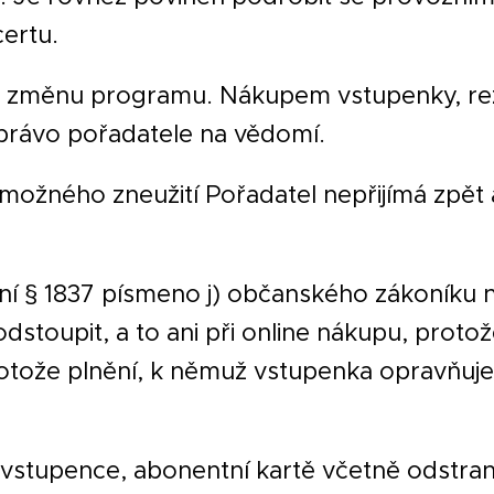
ertu.
na změnu programu. Nákupem vstupenky, re
 právo pořadatele na vědomí.
ožného zneužití Pořadatel nepřijímá zpět 
í § 1837 písmeno j) občanského zákoníku 
stoupit, a to ani při online nákupu, protož
otože plnění, k němuž vstupenka opravňuje,
 vstupence, abonentní kartě včetně odstra