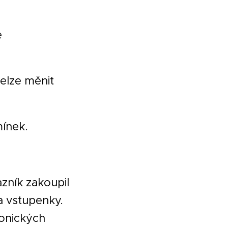
e
elze měnit
mínek.
azník zakoupil
a vstupenky.
ronických