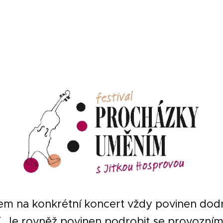
tupem na konkrétní koncert vždy povinen dod
. Je rovněž povinen podrobit se provozním