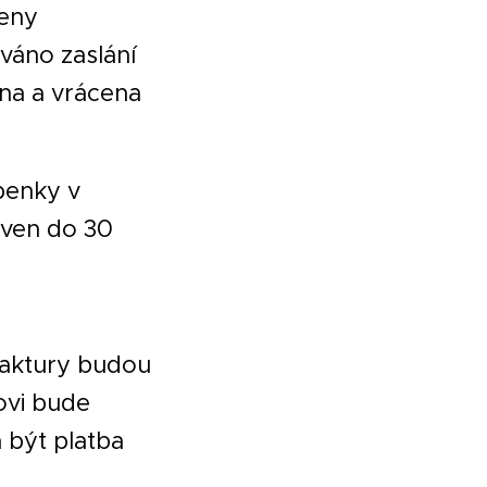
ceny
váno zaslání
ána a vrácena
penky v
oven do 30
faktury budou
ovi bude
 být platba