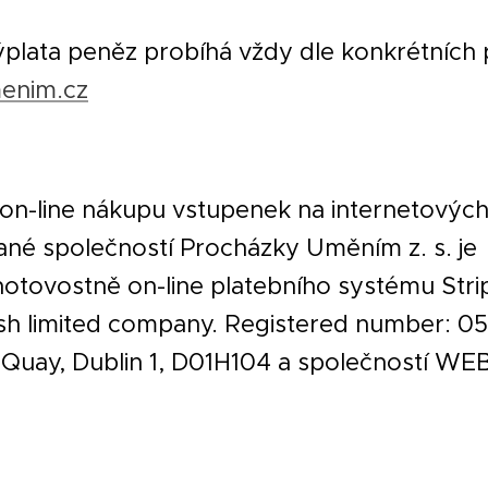
ýplata peněz probíhá vždy dle konkrétních
enim.cz
n-line nákupu vstupenek na internetových
vané společností Procházky Uměním z. s. je
hotovostně on-line platebního systému Stri
rish limited company. Registered number: 0
l Quay, Dublin 1, D01H104 a společností 