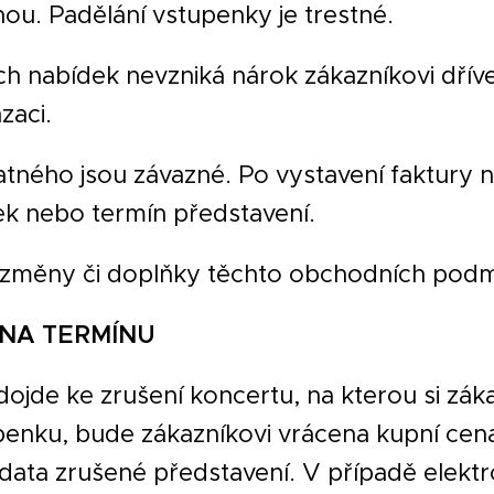
nou. Padělání vstupenky je trestné.
h nabídek nevzniká nárok zákazníkovi dřív
aci.
tného jsou závazné. Po vystavení faktury n
ek nebo termín představení.
na změny či doplňky těchto obchodních pod
ĚNA TERMÍNU
 dojde ke zrušení koncertu, na kterou si zák
enku, bude zákazníkovi vrácena kupní cen
data zrušené představení. V případě elekt