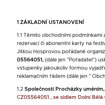
1 ZÁKLADNÍ USTANOVENÍ
1.1 Těmito obchodními podmínkami 
rezervací či abonentní karty na fes
Jitkou Hosprovou pořádané organiz
05564051,
(dále jen "Pořadatel") u
vstupenky jakoukoliv formou vyjadř
reklamačním řádem (dále jen " Obchod
1.2
Společností Procházky uměním, z
CZ05564051 , se sídlem Dolní Bělá 