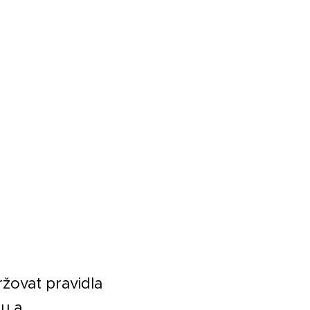
ržovat pravidla
u a