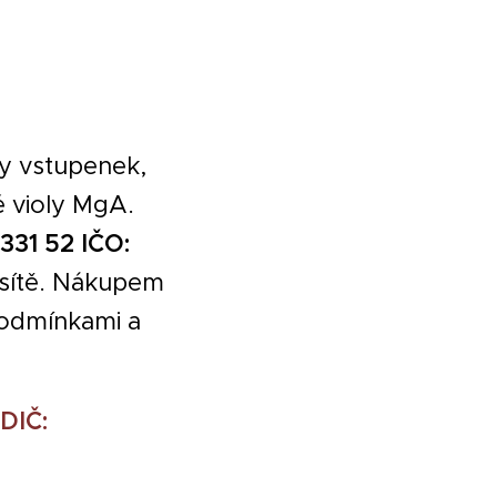
y vstupenek,
é violy MgA.
331 52 IČO:
 sítě. Nákupem
podmínkami a
DIČ: