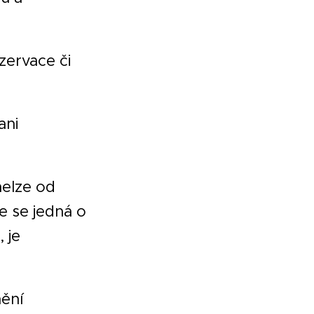
zervace či
ani
nelze od
e se jedná o
 je
nění