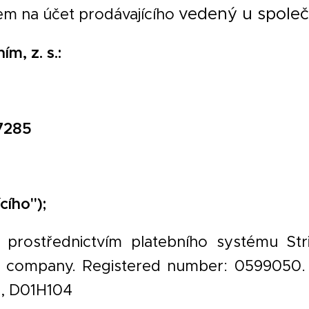
vedený u spole
m na účet prodávajícího
m, z. s.:
7285
cího");
e prostřednictvím platebního systému St
ted company. Registered number: 0599050.
1, D01H104