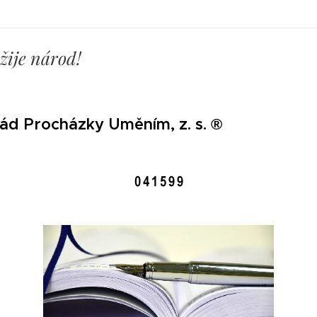
ežije národ!
ád Procházky Uměním, z. s. ®