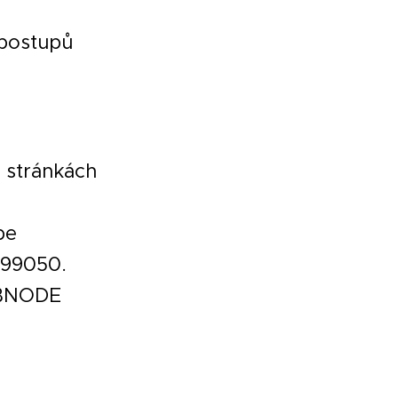
 postupů
 stránkách
pe
599050.
WEBNODE