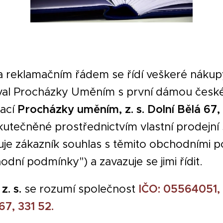
a reklamačním řádem se řídí veškeré nákup
tival Procházky Uměním s první dámou česk
ací
Procházky uměním, z. s. Dolní Bělá 67, 
skutečněné prostřednictvím vlastní prodejní
uje zákazník souhlas s těmito obchodními 
ní podmínky") a zavazuje se jimi řídit.
. s.
se rozumí společnost
IČO: 05564051, 
67, 331 52.