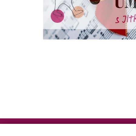
© Copyright 2023 Prochazky Uměním, z. s. Al