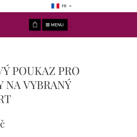
FR
MENU
VÝ POUKAZ PRO
Y NA VYBRANÝ
RT
č