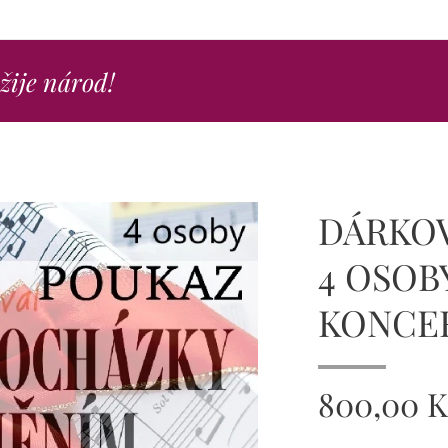
ežije národ!
DÁRKO
4 OSOB
KONCE
800,00
K