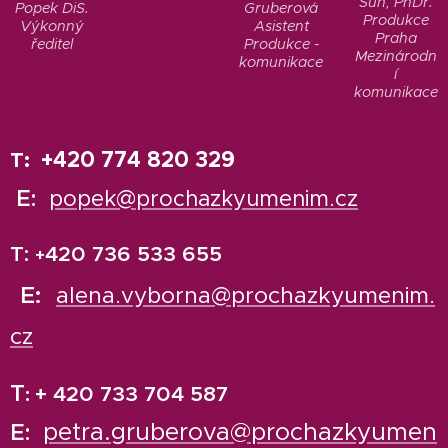
Sun, PhDr.
Popek DiS.
Gruberová
Produkce
Výkonný
Asistent
Praha
ředitel
Produkce -
Mezinárodn
komunikace
í
komunikace
+420 774 820 329
T:
E:
popek@prochazkyumenim.cz
T:
420 736 533 655
+
E:
alena.vyborna@prochazkyumenim.
cz
T
+ 420 733 704 587
:
petra.gruberova@prochazkyumen
E: