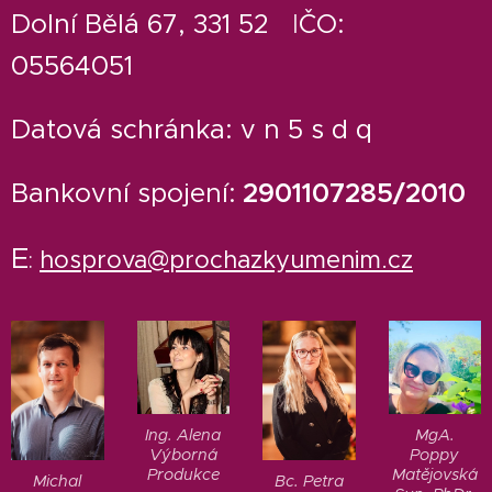
Dolní Bělá 67, 331 52
I
ČO:
05564051
Datová schránka: v n 5 s d q
Bankovní spojení:
2901107285/2010
E
hosprova@prochazkyumenim.cz
:
Ing. Alena
MgA.
Výborná
Poppy
Produkce
Matějovská
Michal
Bc. Petra