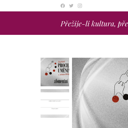
Přežije-li kultura, př