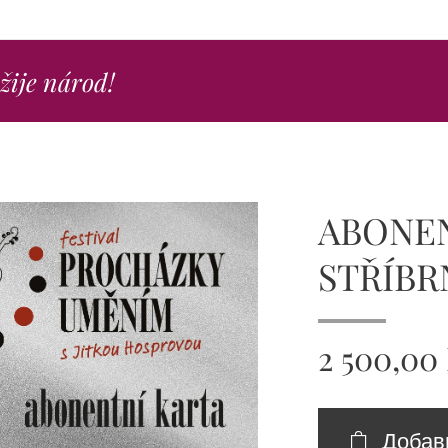
ežije národ!
ABONEN
STŘÍBR
2 500,00
Добав