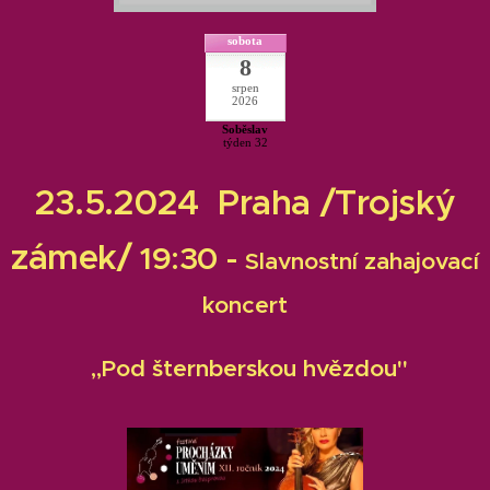
sobota
8
srpen
2026
Soběslav
týden 32
23.5.2024 Praha /Trojský
zámek/
19:30 -
Slavnostní zahajovací
koncert
,,Pod šternberskou hvězdou"