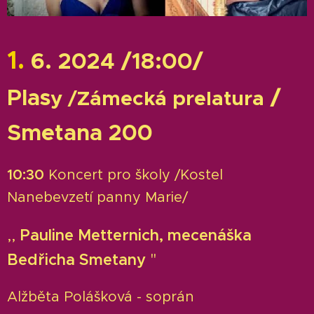
1.
6. 2024 /18:00/
Plas
/
y
/
Zámecká prelatura
Smetana 200
10:30
Koncert pro školy /Kostel
Nanebevzetí panny Marie/
,,
Pauline Metternich, mecenáška
Bedřicha Smetany
"
Alžběta Polášková - soprán