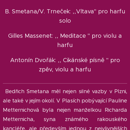
B. Smetana/V. Trneček: ,,Vltava" pro harfu
solo
Gilles Massenet: ,, Meditace " pro violu a
harfu
Antonín Dvořák: ,, Cikánské písně " pro
zpěv, violu a harfu
Bedřich Smetana měl nejen silné vazby v Plzni,
ale také v jejím okolí. V Plasích pobývající Pauline
Metternichová byla nejen manželkou Richarda
Metternicha, syna známého rakouského
kancléře, ale především jednou z nejvlivnějších