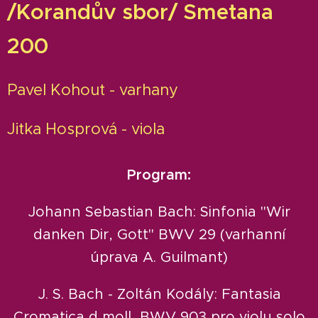
/Korandův sbor/ Smetana
200
Pavel Kohout - varhany
Jitka Hosprová - viola
Program:
Johann Sebastian Bach: Sinfonia "Wir
danken Dir, Gott" BWV 29 (varhanní
úprava A. Guilmant)
J. S. Bach - Zoltán Kodály: Fantasia
Cromatica d moll, BWV 903 pro violu solo