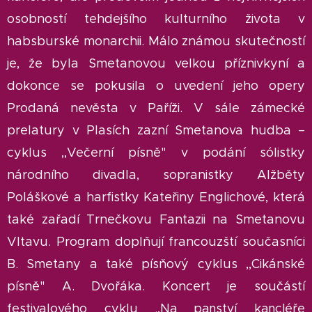
osobností tehdejšího kulturního života v
habsburské monarchii. Málo známou skutečností
je, že byla Smetanovou velkou příznivkyní a
dokonce se pokusila o uvedení jeho opery
Prodaná nevěsta v Paříži. V sále zámecké
prelatury v Plasích zazní Smetanova hudba –
cyklus ,,Večerní písně" v podání sólistky
národního divadla, sopranistky Alžběty
Poláškové a harfistky Kateřiny Englichové, která
také zařadí Trnečkovu Fantazii na Smetanovu
Vltavu. Program doplňují francouzští současníci
B. Smetany a také písňový cyklus ,,Cikánské
písně" A. Dvořáka. Koncert je součástí
festivalového cyklu
,Na panství kancléře
,