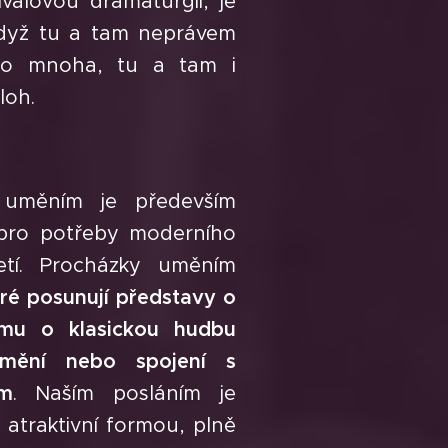
ivalovou dramaturgií, je
i když tu a tam neprávem
 do mnoha, tu a tam i
loh.
 uměním je především
 pro potřeby moderního
letí. Procházky uměním
eré posunují představy o
jmu o klasickou hudbu
umění nebo spojení s
ím
. Naším posláním je
i atraktivní formou, plně