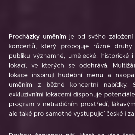
Procházky uměním
je od svého založení
koncertů, který propojuje různé druhy 
publiku významné, umělecké, historické i 
lokací, ve kterých se odehrává. Multižá
lokace inspirují hudební menu a naopa
uměním z běžné koncertní nabídky. S
exkluzivními lokacemi disponuje potenciál
program v netradičním prostředí, lákavým
ale také pro samotné vystupující české i z