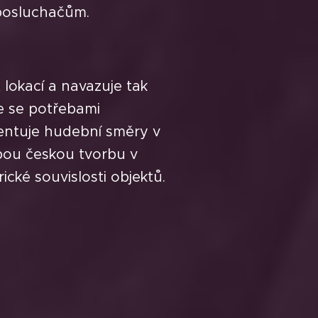
 posluchačům.
 lokací a navazuje tak
je se potřebami
ezentuje hudební směry v
bou českou tvorbu v
cké souvislosti objektů.