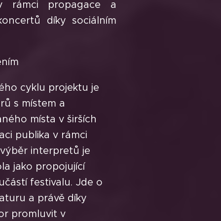
 v rámci propagace a
koncertů díky sociálním
ěním
o cyklu projektu je
erů s místem a
ého místa v širších
ci publika v rámci
výběr interpretů je
a jako propojující
částí festivalu. Jde o
aturu a právě díky
r promluvit v