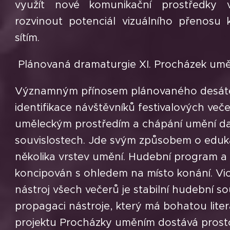
využít nové komunikační prostředky
rozvinout potenciál vizuálního přenosu 
sítím.
Plánovaná dramaturgie XI. Procházek um
Významným přínosem plánovaného desátéh
identifikace návštěvníků festivalových več
uměleckým prostředím a chápání umění dan
souvislostech. Jde svým způsobem o eduka
několika vrstev umění. Hudební program a 
koncipován s ohledem na místo konání. Viol
nástroj všech večerů je stabilní hudební sou
propagaci nástroje, který má bohatou liter
projektu Procházky uměním dostává prosto