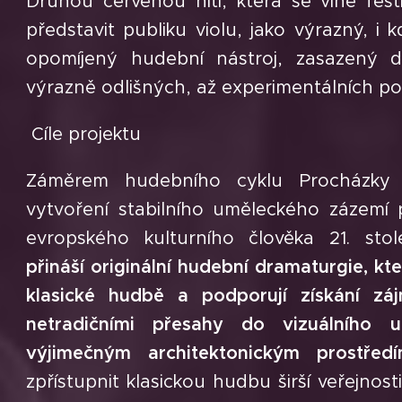
Druhou červenou nití, která se vine fest
představit publiku violu, jako výrazný, 
opomíjený hudební nástroj, zasazený
výrazně odlišných, až experimentálních po
Cíle projektu
Záměrem hudebního cyklu Procházky
vytvoření stabilního uměleckého zázemí
evropského kulturního člověka 21. sto
přináší originální hudební dramaturgie, kt
klasické hudbě a podporují získání zá
netradičními přesahy do vizuálního 
výjimečným architektonickým prostřed
zpřístupnit klasickou hudbu širší veřejnost