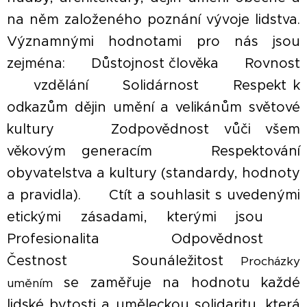
na něm založeného poznání vývoje lidstva.
Významnými hodnotami pro nás jsou
zejména: ▪ Důstojnost člověka ▪ Rovnost
▪ vzdělání ▪ Solidárnost ▪ Respekt k
odkazům dějin umění a velikánům světové
kultury ▪ Zodpovědnost vůči všem
věkovým generacím ▪ Respektování
obyvatelstva a kultury (standardy, hodnoty
a pravidla). ▪ Ctít a souhlasit s uvedenými
etickými zásadami, kterými jsou ▪
Profesionalita ▪ Odpovědnost ▪
Čestnost ▪ Sounáležitost
Procházky
se zaměřuje na hodnotu každé
uměním
lidské bytosti a uměleckou solidaritu, která