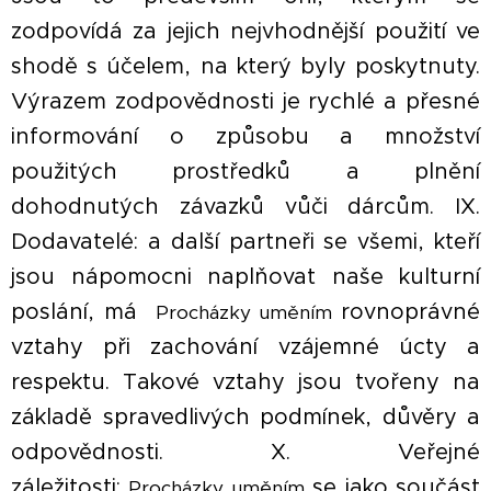
zodpovídá za jejich nejvhodnější použití ve
shodě s účelem, na který byly poskytnuty.
Výrazem zodpovědnosti je rychlé a přesné
informování o způsobu a množství
použitých prostředků a plnění
dohodnutých závazků vůči dárcům. IX.
Dodavatelé: a další partneři se všemi, kteří
jsou nápomocni naplňovat naše kulturní
poslání, má
rovnoprávné
Procházky uměním
vztahy při zachování vzájemné úcty a
respektu. Takové vztahy jsou tvořeny na
základě spravedlivých podmínek, důvěry a
odpovědnosti. X. Veřejné
záležitosti:
se jako součást
Procházky uměním