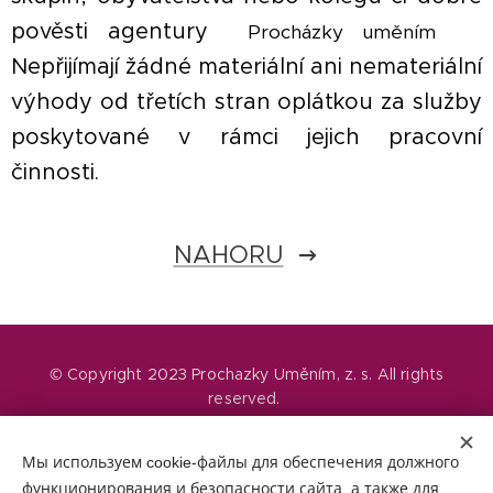
pověsti agentury
▪
Procházky uměním
Nepřijímají žádné materiální ani nemateriální
výhody od třetích stran oplátkou za služby
poskytované v rámci jejich pracovní
činnosti.
NAHORU
© Copyright 2023 Prochazky Uměním, z. s. All rights
reserved.
Мы используем cookie-файлы для обеспечения должного
Vytvořeno Česká umělecká agentura REART
© Copyright 2023. All rights reserved. .
функционирования и безопасности сайта, а также для