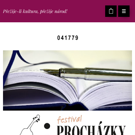
Přežije-li kultura, přežije národ!