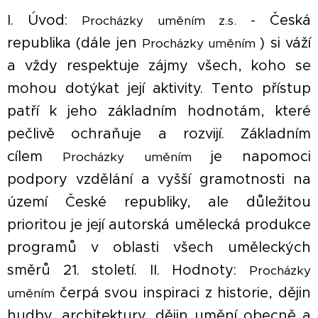
I. Úvod:
- Česká
Procházky uměním z.s.
republika (dále jen
) si váží
Procházky uměním
a vždy respektuje zájmy všech, koho se
mohou dotýkat její aktivity. Tento přístup
patří k jeho základním hodnotám, které
pečlivě ochraňuje a rozvijí. Základním
cílem
je napomoci
Procházky uměním
podpory vzdělání a vyšší gramotnosti na
území České republiky, ale důležitou
prioritou je její autorská umělecká produkce
programů v oblasti všech uměleckých
směrů 21. století. II. Hodnoty:
Procházky
čerpá svou inspiraci z historie, dějin
uměním
hudby, architektury, dějin umění obecně a