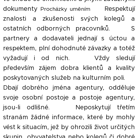
dokumenty
▪ Respektují
Procházky uměním
znalosti a zkušenosti svých kolegů a
ostatních odborných pracovníků. ▪ S
partnery a dodavateli jednají s úctou a
respektem, plní dohodnuté závazky a totéž
vyžadují i od nich. ▪ Vždy sledují
především zájem dobra klientů a kvality
poskytovaných služeb na kulturním poli. ▪
Dbají dobrého jména agentury, odděluje
svoje osobní postoje a postoje agentury,
jsou-li odlišné. ▪ Neposkytují třetím
stranám žádné informace, které by mohly
vést k situacím, jež by ohrozili život určitých
skupin, obyvatelstva nebo kolegů či dobré