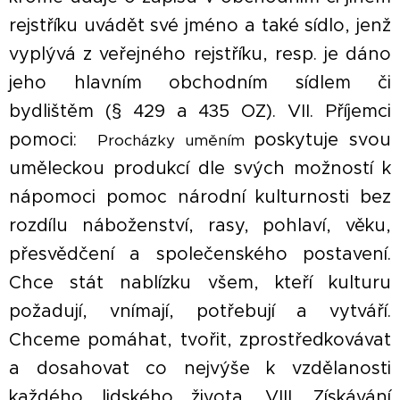
rejstříku uvádět své jméno a také sídlo, jenž
vyplývá z veřejného rejstříku, resp. je dáno
jeho hlavním obchodním sídlem či
bydlištěm (§ 429 a 435 OZ). VII. Příjemci
pomoci:
poskytuje svou
Procházky uměním
uměleckou produkcí dle svých možností k
nápomoci pomoc národní kulturnosti bez
rozdílu náboženství, rasy, pohlaví, věku,
přesvědčení a společenského postavení.
Chce stát nablízku všem, kteří kulturu
požadují, vnímají, potřebují a vytváří.
Chceme pomáhat, tvořit, zprostředkovávat
a dosahovat co nejvýše k vzdělanosti
každého lidského života. VIII. Získávání